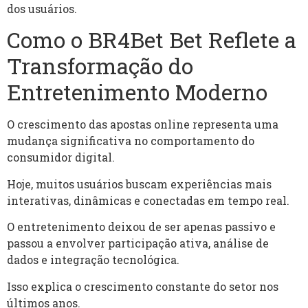
dos usuários.
Como o BR4Bet Bet Reflete a
Transformação do
Entretenimento Moderno
O crescimento das apostas online representa uma
mudança significativa no comportamento do
consumidor digital.
Hoje, muitos usuários buscam experiências mais
interativas, dinâmicas e conectadas em tempo real.
O entretenimento deixou de ser apenas passivo e
passou a envolver participação ativa, análise de
dados e integração tecnológica.
Isso explica o crescimento constante do setor nos
últimos anos.