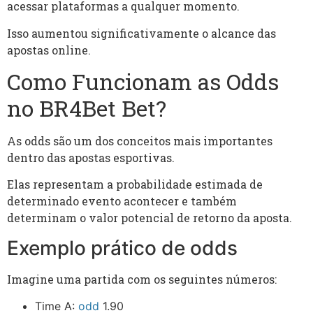
acessar plataformas a qualquer momento.
Isso aumentou significativamente o alcance das
apostas online.
Como Funcionam as Odds
no BR4Bet Bet?
As odds são um dos conceitos mais importantes
dentro das apostas esportivas.
Elas representam a probabilidade estimada de
determinado evento acontecer e também
determinam o valor potencial de retorno da aposta.
Exemplo prático de odds
Imagine uma partida com os seguintes números:
Time A:
odd
1.90