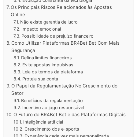
Evolução constante da tecnologia
Os Principais Riscos Relacionados às Apostas
Online
Não existe garantia de lucro
Impacto emocional
Possibilidade de prejuízo financeiro
Como Utilizar Plataformas BR4Bet Bet Com Mais
Segurança
Defina limites financeiros
Evite apostas impulsivas
Leia os termos da plataforma
Proteja sua conta
O Papel da Regulamentação No Crescimento do
Setor
Benefícios da regulamentação
Incentivo ao jogo responsável
O Futuro do BR4Bet Bet e das Plataformas Digitais
Inteligência artificial
Crescimento dos e-sports
Experiência cada vez mais personalizada