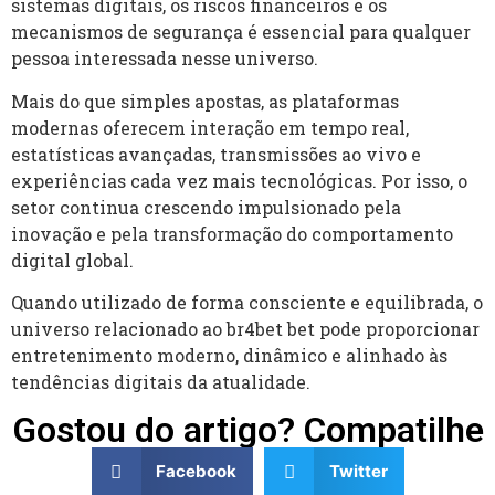
sistemas digitais, os riscos financeiros e os
mecanismos de segurança é essencial para qualquer
pessoa interessada nesse universo.
Mais do que simples apostas, as plataformas
modernas oferecem interação em tempo real,
estatísticas avançadas, transmissões ao vivo e
experiências cada vez mais tecnológicas. Por isso, o
setor continua crescendo impulsionado pela
inovação e pela transformação do comportamento
digital global.
Quando utilizado de forma consciente e equilibrada, o
universo relacionado ao br4bet bet pode proporcionar
entretenimento moderno, dinâmico e alinhado às
tendências digitais da atualidade.
Gostou do artigo? Compatilhe
Facebook
Twitter