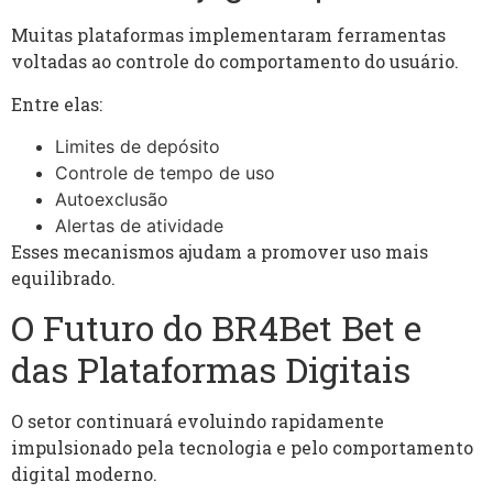
Muitas plataformas implementaram ferramentas
voltadas ao controle do comportamento do usuário.
Entre elas:
Limites de depósito
Controle de tempo de uso
Autoexclusão
Alertas de atividade
Esses mecanismos ajudam a promover uso mais
equilibrado.
O Futuro do BR4Bet Bet e
das Plataformas Digitais
O setor continuará evoluindo rapidamente
impulsionado pela tecnologia e pelo comportamento
digital moderno.