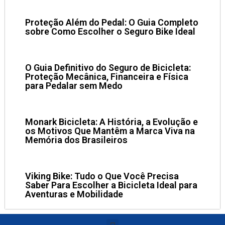
Proteção Além do Pedal: O Guia Completo
sobre Como Escolher o Seguro Bike Ideal
O Guia Definitivo do Seguro de Bicicleta:
Proteção Mecânica, Financeira e Física
para Pedalar sem Medo
Monark Bicicleta: A História, a Evolução e
os Motivos Que Mantêm a Marca Viva na
Memória dos Brasileiros
Viking Bike: Tudo o Que Você Precisa
Saber Para Escolher a Bicicleta Ideal para
Aventuras e Mobilidade