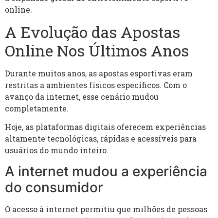
online.
A Evolução das Apostas
Online Nos Últimos Anos
Durante muitos anos, as apostas esportivas eram
restritas a ambientes físicos específicos. Com o
avanço da internet, esse cenário mudou
completamente.
Hoje, as plataformas digitais oferecem experiências
altamente tecnológicas, rápidas e acessíveis para
usuários do mundo inteiro.
A internet mudou a experiência
do consumidor
O acesso à internet permitiu que milhões de pessoas