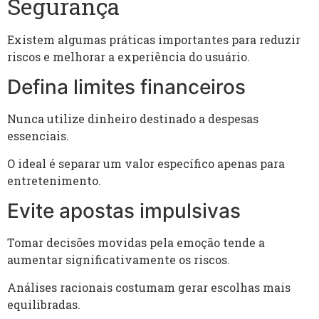
Segurança
Existem algumas práticas importantes para reduzir
riscos e melhorar a experiência do usuário.
Defina limites financeiros
Nunca utilize dinheiro destinado a despesas
essenciais.
O ideal é separar um valor específico apenas para
entretenimento.
Evite apostas impulsivas
Tomar decisões movidas pela emoção tende a
aumentar significativamente os riscos.
Análises racionais costumam gerar escolhas mais
equilibradas.