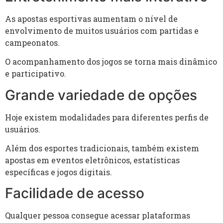
As apostas esportivas aumentam o nível de
envolvimento de muitos usuários com partidas e
campeonatos.
O acompanhamento dos jogos se torna mais dinâmico
e participativo.
Grande variedade de opções
Hoje existem modalidades para diferentes perfis de
usuários.
Além dos esportes tradicionais, também existem
apostas em eventos eletrônicos, estatísticas
específicas e jogos digitais.
Facilidade de acesso
Qualquer pessoa consegue acessar plataformas